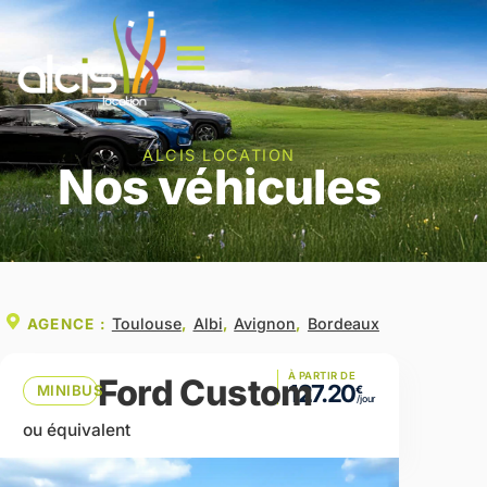
ALCIS LOCATION
Nos véhicules
Toulouse
Albi
Avignon
Bordeaux
AGENCE :
,
,
,
À PARTIR DE
Ford Custom
127.20
MINIBUS
ou équivalent