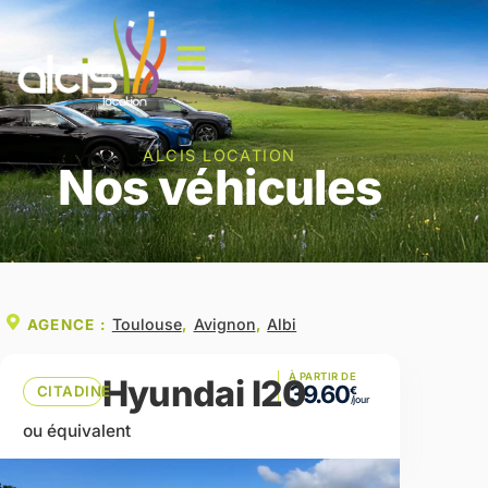
ALCIS LOCATION
Nos véhicules
Toulouse
Avignon
Albi
AGENCE :
,
,
À PARTIR DE
Hyundai I20
39.60
CITADINE
ou équivalent