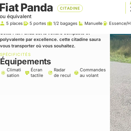
Fiat Panda
CITADINE
ou équivalent
5 places
5 portes
1/2 bagages
Manuelle
Essence/H
Cette Fiat Panda est la voiture compacte et
polyvalente par excellence. cette citadine saura
vous transporter où vous souhaitez.
SPÉCIFICITÉS
Équipements
Climati
Écran
Radar
Commandes
sation
tactile
de recul
au volant