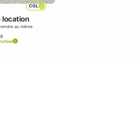
CGL
 location
à rendre au même
 B
anchise