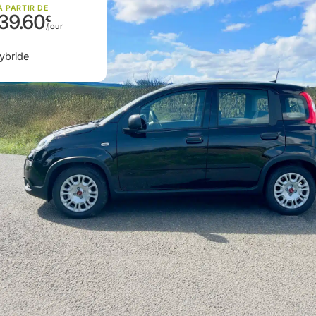
À PARTIR DE
39.60
ybride