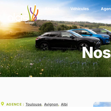
Accueil
Véhicules
Agen
Nos
Toulouse
Avignon
Albi
AGENCE :
,
,