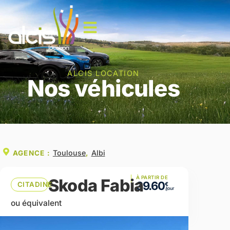
ALCIS LOCATION
Nos véhicules
Toulouse
Albi
AGENCE :
,
À PARTIR DE
Skoda Fabia
39.60
CITADINE
ou équivalent