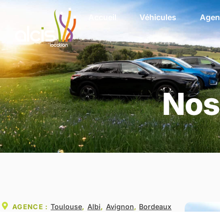
Accueil
Véhicules
Agen
Nos
Toulouse
Albi
Avignon
Bordeaux
AGENCE :
,
,
,