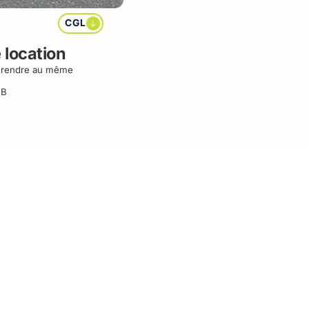
CGL
 location
à rendre au même
 B