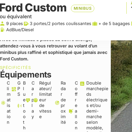
Ford Custom
MINIBUS
ou équivalent
9 places
3 portes
/
2 portes coulissantes
+ de 5 bagages
AdBlue/Diesel
Avec ce minibus 9 places au coffre allongé,
attendez-vous à vous retrouver au volant d’un
minibus plus raffiné et sophistiqué que jamais avec
Ford Custom.
SPÉCIFICITÉS
Équipements
C
G
B
C
Régul
Ra
C
Double
li
P
l
a
ateur/
da
o
marchepie
m
S
u
r
limitat
r
ff
ds
at
e
p
eur
de
r
électrique
is
t
l
de
pr
e
s et/ou
at
o
a
vitess
ox
a
demi-
io
o
y
e
im
ll
marche
n
t
ité
o
selon
h
n
modèle,