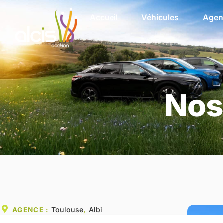
Accueil
Véhicules
Agen
Nos
Toulouse
Albi
AGENCE :
,