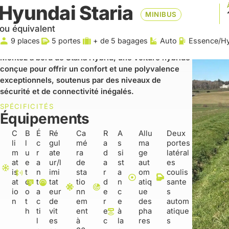
Hyundai Staria
MINIBUS
ou équivalent
9 places
5 portes
+ de 5 bagages
Auto
Essence/Hy
Montez à bord de Staria Hybrid, une voiture hybride
conçue pour offrir un confort et une polyvalence
exceptionnels, soutenus par des niveaux de
sécurité et de connectivité inégalés.
SPÉCIFICITÉS
Équipements
C
B
É
Ré
Ca
R
A
Allu
Deux
li
l
c
gul
mé
a
s
ma
portes
m
u
r
ate
ra
d
si
ge
latéral
at
e
a
ur/l
de
a
st
aut
es
is
t
n
imi
sta
r
a
om
coulis
at
o
t
tat
tio
d
n
atiq
sante
io
o
a
eur
nn
e
c
ue
s
n
t
c
de
em
r
e
des
autom
h
ti
vit
ent
e
à
pha
atique
l
es
à
c
la
res
s