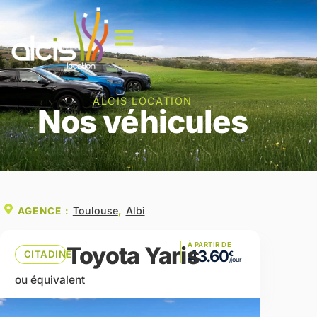
ALCIS LOCATION
Nos véhicules
Toulouse
Albi
AGENCE :
,
À PARTIR DE
Toyota Yaris
43.60
CITADINE
ou équivalent